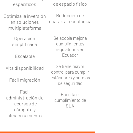
de espacio físico
específicos
Reducción de
Optimiza la inversión
chatarra tecnológica
en soluciones
multiplataforma
Operación
Se acopla mejor a
cumplimientos
simplificada
regulatorios en
Ecuador
Escalable
Se tiene mayor
Alta disponibilidad
control para cumplir
estándares y normas
Fácil migración
de seguridad
Fácil
Faculta el
administración de
cumplimiento de
recursos de
SLA
cómputo y
almacenamiento