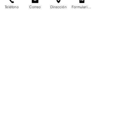
Teléfono
Correo
Dirección
Formulario de contacto
Si quieres conocer más sobre el tema da 
clic aquí:
Si deseas conversar con nosotros sobre 
el tema:
Infraestructura Tecnológica
Entradas recientes
Ver todo